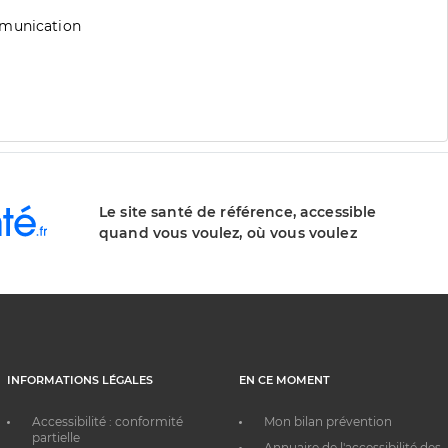
mmunication
Le site santé de référence, accessible
quand vous voulez, où vous voulez
INFORMATIONS LÉGALES
EN CE MOMENT
Accessibilité : conformité
Mon bilan prévention
partielle
Annuaire de l'accessibilité des