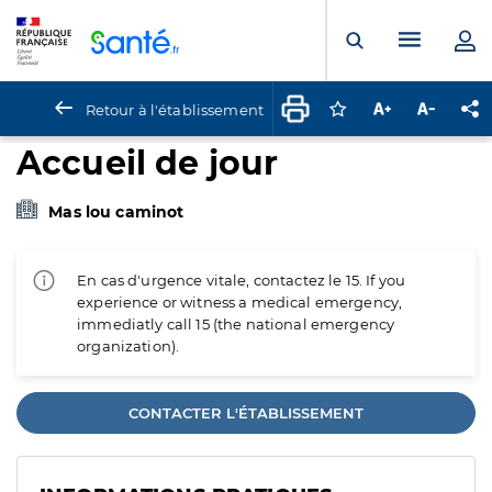
Panneau de gestion des cookies
Menu pr
Ouvrir la rech
Retour à l'établissement
Connectez-vous pour
Augmenter la t
Diminuer 
Pa
Accueil de jour
Mas lou caminot
En cas d'urgence vitale, contactez le 15. If you
experience or witness a medical emergency,
immediatly call 15 (the national emergency
organization).
CONTACTER L'ÉTABLISSEMENT