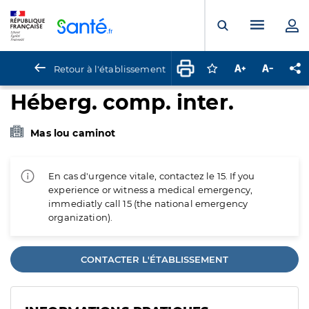
Panneau de gestion des cookies
Menu pr
Ouvrir la rech
Retour à l'établissement
Connectez-vous pour
Augmenter la t
Diminuer 
Pa
Héberg. comp. inter.
Mas lou caminot
En cas d'urgence vitale, contactez le 15. If you
experience or witness a medical emergency,
immediatly call 15 (the national emergency
organization).
CONTACTER L'ÉTABLISSEMENT