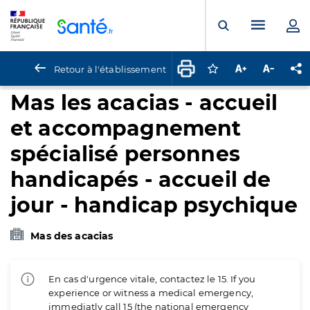
Panneau de gestion des cookies
Menu pr
Ouvrir la rech
Retour à l'établissement
Connectez-vous pour
Augmenter la t
Diminuer 
Pa
Mas les acacias - accueil
et accompagnement
spécialisé personnes
handicapés - accueil de
jour - handicap psychique
Mas des acacias
En cas d'urgence vitale, contactez le 15. If you
experience or witness a medical emergency,
immediatly call 15 (the national emergency