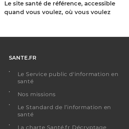
Le site santé de référence, accessible
quand vous voulez, où vous voulez
SANTE.FR
Le Service public d'information en
santé
Nos missions
Le Standard de l’information en
santé
La charte Santé.fr Décryptage