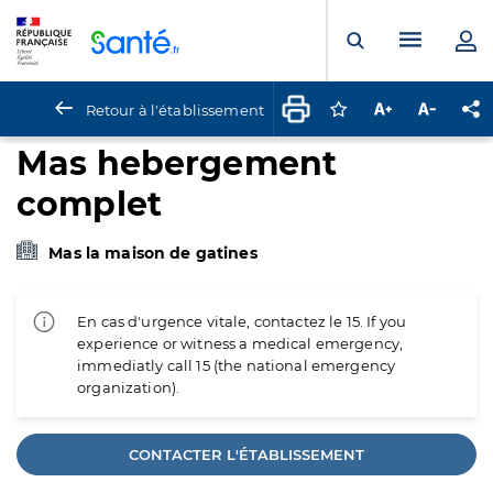
Panneau de gestion des cookies
Menu pr
Ouvrir la rech
Retour à l'établissement
Connectez-vous pour
Augmenter la t
Diminuer 
Pa
Mas hebergement
complet
Mas la maison de gatines
En cas d'urgence vitale, contactez le 15. If you
experience or witness a medical emergency,
immediatly call 15 (the national emergency
organization).
CONTACTER L'ÉTABLISSEMENT