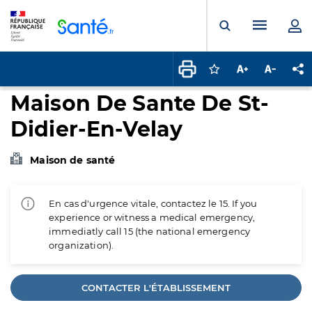
Panneau de gestion des cookies
Menu pr
Ouvrir la rech
Connectez-vous pour
Augmenter la t
Diminuer 
Pa
Maison De Sante De St-
Didier-En-Velay
Maison de santé
En cas d'urgence vitale, contactez le 15. If you
experience or witness a medical emergency,
immediatly call 15 (the national emergency
organization).
CONTACTER L'ÉTABLISSEMENT