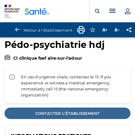
Panneau de gestion des cookies
Menu pr
Ouvrir la rech
Retour à l'établissement
Connectez-vous pour
Augmenter la t
Diminuer 
Pa
Pédo-psychiatrie hdj
Cl clinique fsef aire-sur-l'adour
En cas d'urgence vitale, contactez le 15. If you
experience or witness a medical emergency,
immediatly call 15 (the national emergency
organization).
CONTACTER L'ÉTABLISSEMENT