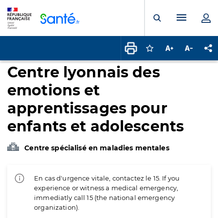
Panneau de gestion des cookies
Menu pr
Ouvrir la rech
Connectez-vous pour
Augmenter la t
Diminuer 
Pa
Centre lyonnais des
emotions et
apprentissages pour
enfants et adolescents
Centre spécialisé en maladies mentales
En cas d'urgence vitale, contactez le 15. If you
experience or witness a medical emergency,
immediatly call 15 (the national emergency
organization).