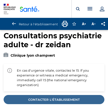
Panneau de gestion des cookies
Menu pr
Ouvrir la rech
Retour à l'établissement
Connectez-vous pour
Augmenter la t
Diminuer 
Pa
Consultations psychiatrie
adulte - dr zeidan
Clinique lyon champvert
En cas d'urgence vitale, contactez le 15. If you
experience or witness a medical emergency,
immediatly call 15 (the national emergency
organization).
CONTACTER L'ÉTABLISSEMENT