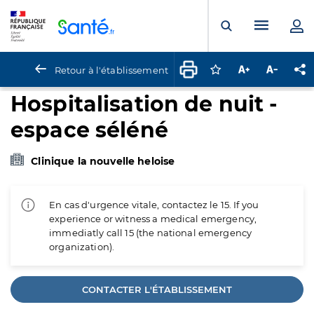
Panneau de gestion des cookies
Menu pr
Ouvrir la rech
Retour à l'établissement
Connectez-vous pour
Augmenter la t
Diminuer 
Pa
Hospitalisation de nuit -
espace séléné
Clinique la nouvelle heloise
En cas d'urgence vitale, contactez le 15. If you
experience or witness a medical emergency,
immediatly call 15 (the national emergency
organization).
CONTACTER L'ÉTABLISSEMENT