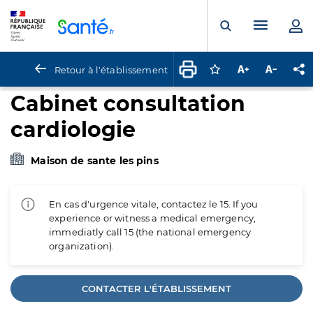
Panneau de gestion des cookies
Menu pr
Ouvrir la rech
Retour à l'établissement
Connectez-vous pour
Augmenter la t
Diminuer 
Pa
Cabinet consultation
cardiologie
Maison de sante les pins
En cas d'urgence vitale, contactez le 15. If you
experience or witness a medical emergency,
immediatly call 15 (the national emergency
organization).
CONTACTER L'ÉTABLISSEMENT