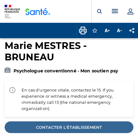
Panneau de gestion des cookies
Menu pr
Ouvrir la rech
Connectez-vous pour
Augmenter la t
Diminuer 
Pa
Marie MESTRES -
BRUNEAU
Psychologue conventionné - Mon soutien psy
En cas d'urgence vitale, contactez le 15. If you
experience or witness a medical emergency,
immediatly call 15 (the national emergency
organization).
CONTACTER L'ÉTABLISSEMENT