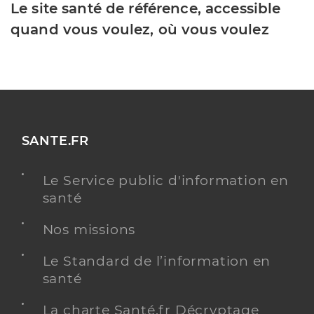
Le site santé de référence, accessible
quand vous voulez, où vous voulez
SANTE.FR
Le Service public d'information en
santé
Nos missions
Le Standard de l’information en
santé
La charte Santé.fr Décryptage