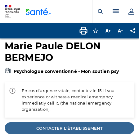
Panneau de gestion des cookies
Menu pr
Ouvrir la rech
Connectez-vous pour
Augmenter la t
Diminuer 
Pa
Marie Paule DELON
BERMEJO
Psychologue conventionné - Mon soutien psy
En cas d'urgence vitale, contactez le 15. If you
experience or witness a medical emergency,
immediatly call 15 (the national emergency
organization).
CONTACTER L'ÉTABLISSEMENT