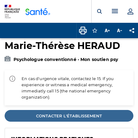
Panneau de gestion des cookies
Menu pr
Ouvrir la rech
Connectez-vous pour
Augmenter la t
Diminuer 
Pa
Marie-Thérèse HERAUD
Psychologue conventionné - Mon soutien psy
En cas d'urgence vitale, contactez le 15. If you
experience or witness a medical emergency,
immediatly call 15 (the national emergency
organization).
CONTACTER L'ÉTABLISSEMENT