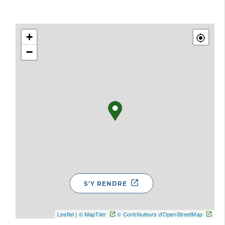
+
−
S'Y RENDRE
Leaflet
|
© MapTiler
© Contributeurs d'OpenStreetMap