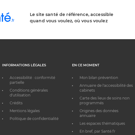
Le site santé de référence, accessible
quand vous voulez, où vous voulez
INFORMATIONS LÉGALES
EN CE MOMENT
Accessibilité : conformité
Mon bilan prévention
partielle
Annuaire de l'accessibilité des
Conditions générales
cabinets
d'utilisation
Carte des lieux de soins non
Crédits
programmés
Mentions légales
Origines des données
annuaire
Politique de confidentialité
Les espaces thématiques
En bref, par Santé.fr