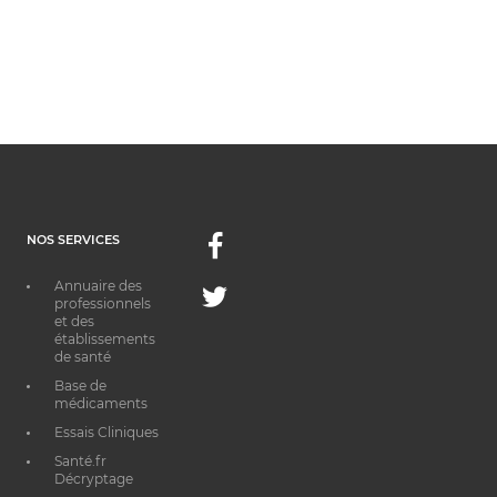
NOS SERVICES
Facebook
Annuaire des
Twitter
professionnels
et des
établissements
de santé
Base de
médicaments
Essais Cliniques
Santé.fr
Décryptage