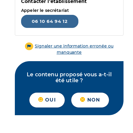
Contacter l'établissement
Appeler le secrétariat
06 10 64 94 12
Signaler une information erronée ou
manquante
Le contenu proposé vous a-t-il
été utile ?
OUI
NON