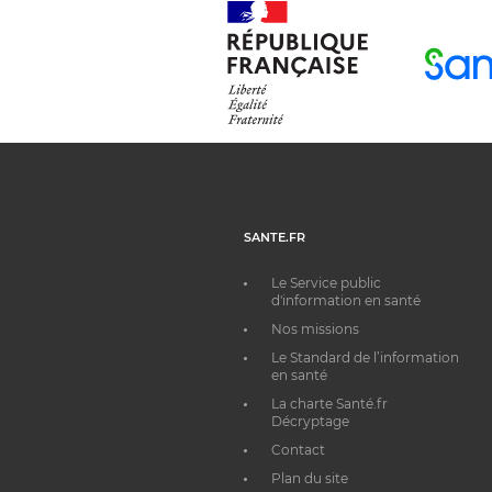
SANTE.FR
Le Service public
d'information en santé
Nos missions
Le Standard de l’information
en santé
La charte Santé.fr
Décryptage
Contact
Plan du site