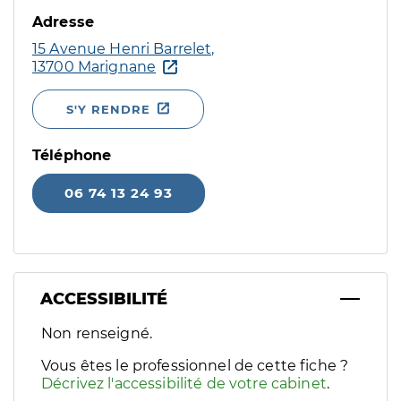
Adresse
15 Avenue Henri Barrelet,
13700 Marignane
S'Y RENDRE
Téléphone
06 74 13 24 93
ACCESSIBILITÉ
Filtres
Non renseigné.
Sélectionnez un ou plusieurs handicaps/besoins spécifiques p
Vous êtes le professionnel de cette fiche ?
Décrivez l'accessibilité de votre cabinet
.