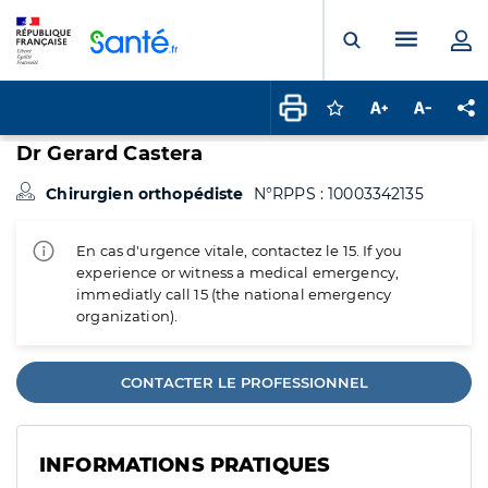
Panneau de gestion des cookies
Menu pr
Ouvrir la rech
Connectez-vous pour
Augmenter la t
Diminuer 
Pa
Dr Gerard Castera
Chirurgien orthopédiste
N°RPPS : 10003342135
En cas d'urgence vitale, contactez le 15. If you
experience or witness a medical emergency,
immediatly call 15 (the national emergency
organization).
CONTACTER LE PROFESSIONNEL
INFORMATIONS PRATIQUES