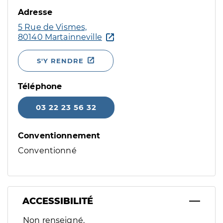
Adresse
5 Rue de Vismes,
80140 Martainneville
S'Y RENDRE
Téléphone
03 22 23 56 32
Conventionnement
Conventionné
ACCESSIBILITÉ
Filtres
Non renseigné.
Sélectionnez un ou plusieurs handicaps/besoins spécifiques p