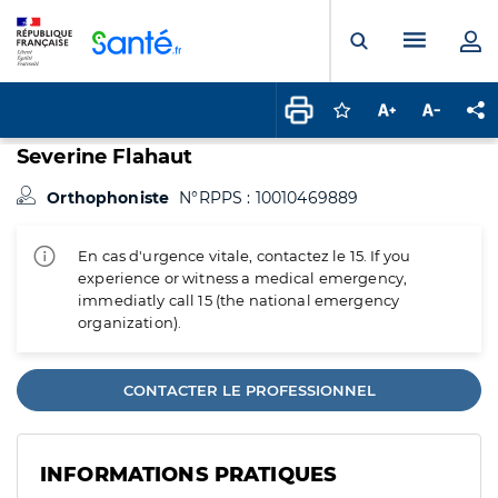
Panneau de gestion des cookies
Menu pr
Ouvrir la rech
Connectez-vous pour
Augmenter la t
Diminuer 
Pa
Severine Flahaut
Orthophoniste
N°RPPS : 10010469889
En cas d'urgence vitale, contactez le 15. If you
experience or witness a medical emergency,
immediatly call 15 (the national emergency
organization).
CONTACTER LE PROFESSIONNEL
INFORMATIONS PRATIQUES