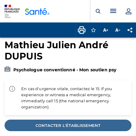
Panneau de gestion des cookies
Menu pr
Ouvrir la rech
Connectez-vous pour
Augmenter la t
Diminuer 
Pa
Mathieu Julien André
DUPUIS
Psychologue conventionné - Mon soutien psy
En cas d'urgence vitale, contactez le 15. If you
experience or witness a medical emergency,
immediatly call 15 (the national emergency
organization).
CONTACTER L'ÉTABLISSEMENT