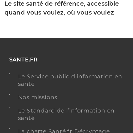
Le site santé de référence, accessible
quand vous voulez, où vous voulez
SANTE.FR
Le Service public d'information en
santé
Nos missions
Le Standard de l’information en
santé
La charte Santé.fr Décryptage