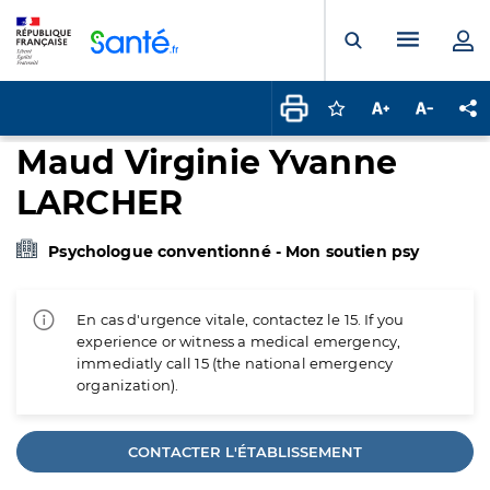
Panneau de gestion des cookies
Menu pr
Ouvrir la rech
Connectez-vous pour
Augmenter la t
Diminuer 
Pa
Maud Virginie Yvanne
LARCHER
Psychologue conventionné - Mon soutien psy
En cas d'urgence vitale, contactez le 15. If you
experience or witness a medical emergency,
immediatly call 15 (the national emergency
organization).
CONTACTER L'ÉTABLISSEMENT