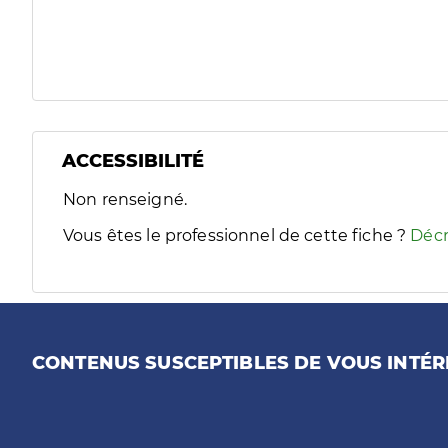
ACCESSIBILITÉ
Filtres
Non renseigné.
Sélectionnez un ou plusieurs handicaps/besoins spécifiques
Vous êtes le professionnel de cette fiche ?
Décr
CONTENUS SUSCEPTIBLES DE VOUS INTÉR