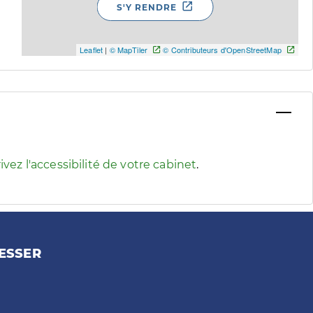
S'Y RENDRE
Leaflet
|
© MapTiler
© Contributeurs d'OpenStreetMap
 pour afficher les informations d'accessibilité associées
ivez l'accessibilité de votre cabinet
.
ESSER