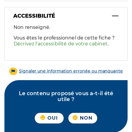
ACCESSIBILITÉ
Filtres
Non renseigné.
Sélectionnez un ou plusieurs handicaps/besoins spécifiques p
Vous êtes le professionnel de cette fiche ?
Décrivez l'accessibilité de votre cabinet
.
Signaler une information erronée ou manquante
Le contenu proposé vous a-t-il été
utile ?
OUI
NON