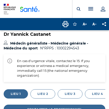
Panneau de gestion des cookies
Menu pr
Ouvrir la rech
Connectez-vous pour
Augmenter la t
Diminuer 
Pa
Dr Yannick Castanet
Médecin généraliste - Médecine générale -
Médecine du sport
N°RPPS : 10002294543
En cas d'urgence vitale, contactez le 15. If you
experience or witness a medical emergency,
immediatly call 15 (the national emergency
organization).
LIEU 1
LIEU 2
LIEU 3
LIEU 4