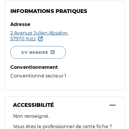
INFORMATIONS PRATIQUES
Adresse
2 Avenue Julien Absalon,
57970 Yutz
S'Y RENDRE
Conventionnement
Conventionné secteur 1
ACCESSIBILITÉ
Filtres
Non renseigné.
Sélectionnez un ou plusieurs handicaps/besoins spécifiques p
Vous êtes le professionnel de cette fiche ?