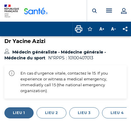
Panneau de gestion des cookies
Menu pr
Ouvrir la rech
Connectez-vous pour
Augmenter la t
Diminuer 
Pa
Dr Yacine Azizi
Médecin généraliste - Médecine générale -
Médecine du sport
N°RPPS : 10100407013
En cas d'urgence vitale, contactez le 15. If you
experience or witness a medical emergency,
immediatly call 15 (the national emergency
organization).
LIEU 1
LIEU 2
LIEU 3
LIEU 4