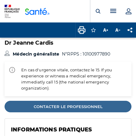
Panneau de gestion des cookies
Menu pr
Ouvrir la rech
Connectez-vous pour
Augmenter la t
Diminuer 
Pa
Dr Jeanne Cardis
Médecin généraliste
N°RPPS : 10100977890
En cas d'urgence vitale, contactez le 15. If you
experience or witness a medical emergency,
immediatly call 15 (the national emergency
organization).
CONTACTER LE PROFESSIONNEL
INFORMATIONS PRATIQUES