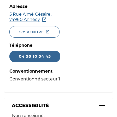
Adresse
5 Rue Aimé Césaire,
74960 Annecy
S'Y RENDRE
Téléphone
04 58 10 54 45
Conventionnement
Conventionné secteur 1
ACCESSIBILITÉ
Filtres
Non renseigné.
Sélectionnez un ou plusieurs handicaps/besoins spécifiques p