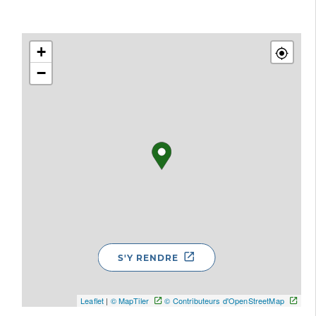
+
−
S'Y RENDRE
Leaflet
|
© MapTiler
© Contributeurs d'OpenStreetMap