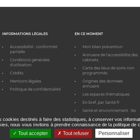
INFORMATIONS LÉGALES
EN CE MOMENT
Accessibilité : conformité
Mon bilan prévention
partielle
Annuaire de l'accessibilité des
Conditions générales
cabinets
d'utilisation
Carte des lieux de soins non
Crédits
programmés
Mentions légales
Origines des données
annuaire
Politique de confidentialité
Les espaces thématiques
En bref, par Santé.fr
Santé et environnement : les
bons réflexes au quotidien
es cookies destinés à faire des statistiques, à conserver vos inform
okies, nous vous invitons à prendre connaissance de la politique de c
Tout accepter
Tout refuser
Personnaliser