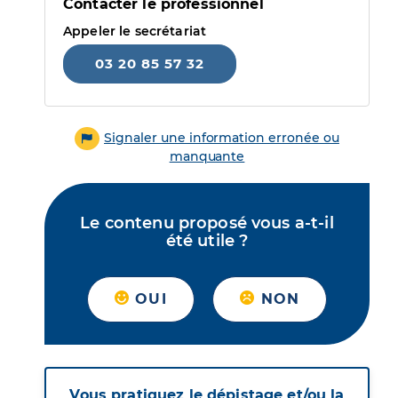
Contacter le professionnel
Appeler le secrétariat
03 20 85 57 32
Signaler une information erronée ou
manquante
Le contenu proposé vous a-t-il
été utile ?
OUI
NON
Vous pratiquez le dépistage et/ou la