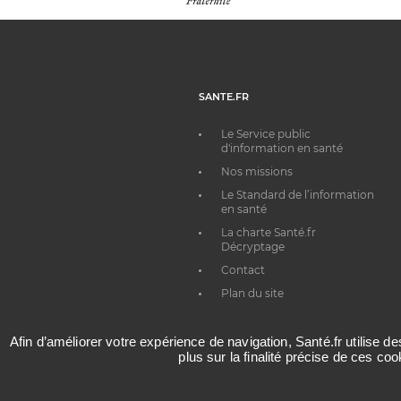
SANTE.FR
Le Service public
d'information en santé
Nos missions
Le Standard de l’information
en santé
La charte Santé.fr
Décryptage
Contact
Plan du site
Afin d’améliorer votre expérience de navigation, Santé.fr utilise d
plus sur la finalité précise de ces co