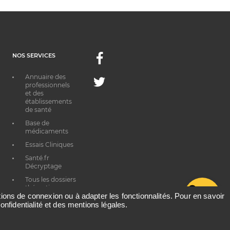
NOS SERVICES
Facebook
Annuaire des
Twitter
professionnels
et des
établissements
de santé
Base de
médicaments
Essais Cliniques
Santé.fr
Décryptage
Tous les dossiers
thématiques
G
ations de connexion ou à adapter les fonctionnalités. Pour en savoir
onfidentialité et des mentions légales.