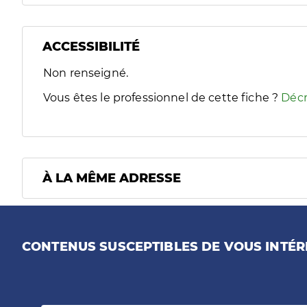
ACCESSIBILITÉ
Filtres
Non renseigné.
Sélectionnez un ou plusieurs handicaps/besoins spécifiques
Vous êtes le professionnel de cette fiche ?
Décr
À LA MÊME ADRESSE
CONTENUS SUSCEPTIBLES DE VOUS INTÉR