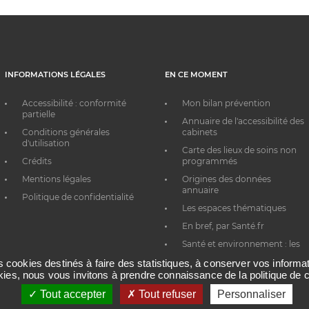
INFORMATIONS LÉGALES
EN CE MOMENT
Accessibilité : conformité
Mon bilan prévention
partielle
Annuaire de l'accessibilité des
Conditions générales
cabinets
d'utilisation
Carte des lieux de soins non
Crédits
programmés
Mentions légales
Origines des données
annuaire
Politique de confidentialité
Les espaces thématiques
En bref, par Santé.fr
Santé et environnement : les
bons réflexes au quotidien
es cookies destinés à faire des statistiques, à conserver vos inform
okies, nous vous invitons à prendre connaissance de la politique de c
Tout accepter
Tout refuser
Personnaliser