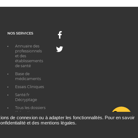
NOS SERVICES
Facebook
Annuaire des
Twitter
professionnels
et des
établissements
de santé
Base de
médicaments
Essais Cliniques
Santé.fr
Décryptage
Tous les dossiers
thématiques
G
ations de connexion ou à adapter les fonctionnalités. Pour en savoir
onfidentialité et des mentions légales.