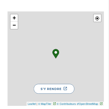
+
−
S'Y RENDRE
Leaflet
|
© MapTiler
© Contributeurs d'OpenStreetMap