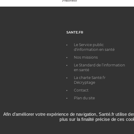
SANTE.FR
Le Service public
d'information en santé
Nos missions
Le Standard de l’information
en santé
La charte Santé.fr
Décryptage
Contact
Plan du site
Afin d’améliorer votre expérience de navigation, Santé.fr utilise d
plus sur la finalité précise de ces co