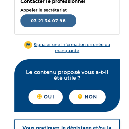
Contacter le professionnel
Appeler le secrétariat
03 21 34 07 98
Signaler une information erronée ou
manquante
Le contenu proposé vous a-t-il
été utile ?
OUI
NON
Vous pratiquez le dépistage et/ou la