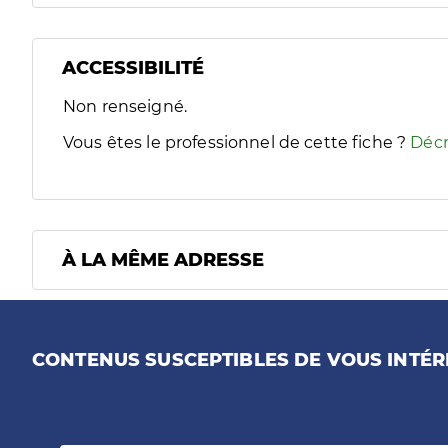
ACCESSIBILITÉ
Filtres
Non renseigné.
Sélectionnez un ou plusieurs handicaps/besoins spécifiques
Vous êtes le professionnel de cette fiche ?
Décr
À LA MÊME ADRESSE
CONTENUS SUSCEPTIBLES DE VOUS INTÉR