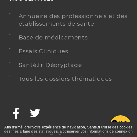
Annuaire des professionnels et des
établissements de santé
Base de médicaments
Essais Cliniques
Santé.fr Décryptage
Tous les dossiers thématiques
Facebook
Twitter
G
Afin d’améliorer votre expérience de navigation, Santé.fr utilise des cookies
destinés à faire des statistiques, à conserver vos informations de connexion
ou à adapter les fonctionnalités. Pour en savoir plus sur la finalité précise de