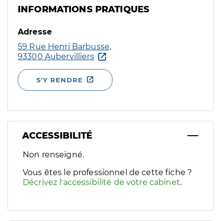
INFORMATIONS PRATIQUES
Adresse
59 Rue Henri Barbusse,
93300 Aubervilliers
S'Y RENDRE
ACCESSIBILITÉ
Filtres
Non renseigné.
Sélectionnez un ou plusieurs handicaps/besoins spécifiques p
Vous êtes le professionnel de cette fiche ?
Décrivez l'accessibilité de votre cabinet
.