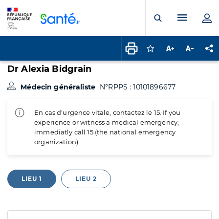
Panneau de gestion des cookies
Menu pr
Ouvrir la rech
Connectez-vous pour
Augmenter la t
Diminuer 
Pa
Dr Alexia Bidgrain
Médecin généraliste
N°RPPS : 10101896677
En cas d'urgence vitale, contactez le 15. If you
experience or witness a medical emergency,
immediatly call 15 (the national emergency
organization).
LIEU 1
LIEU 2