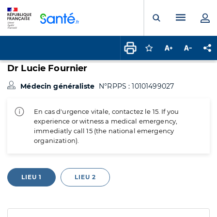
Panneau de gestion des cookies
Menu pr
Ouvrir la rech
Connectez-vous pour
Augmenter la t
Diminuer 
Pa
Dr Lucie Fournier
Médecin généraliste
N°RPPS : 10101499027
En cas d'urgence vitale, contactez le 15. If you
experience or witness a medical emergency,
immediatly call 15 (the national emergency
organization).
LIEU 1
LIEU 2