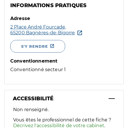
INFORMATIONS PRATIQUES
Adresse
2 Place André Fourcade,
65200 Bagnères-de-Bigorre
S'Y RENDRE
Conventionnement
Conventionné secteur 1
ACCESSIBILITÉ
Filtres
Non renseigné.
Sélectionnez un ou plusieurs handicaps/besoins spécifiques p
Vous êtes le professionnel de cette fiche ?
Décrivez l'accessibilité de votre cabinet
.