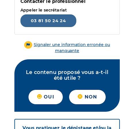
Contacter le professionnel
Appeler le secrétariat
03 81 50 24 24
Signaler une information erronée ou
manquante
Le contenu proposé vous a-t-il
été utile ?
OUI
NON
Vous pratiquez le dépistage et/ou la