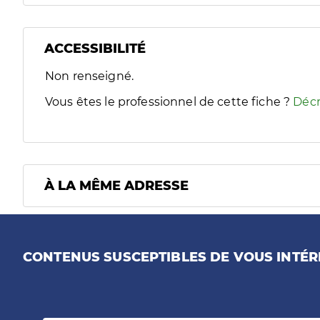
ACCESSIBILITÉ
Filtres
Non renseigné.
Sélectionnez un ou plusieurs handicaps/besoins spécifiques
Vous êtes le professionnel de cette fiche ?
Décr
À LA MÊME ADRESSE
CONTENUS SUSCEPTIBLES DE VOUS INTÉR