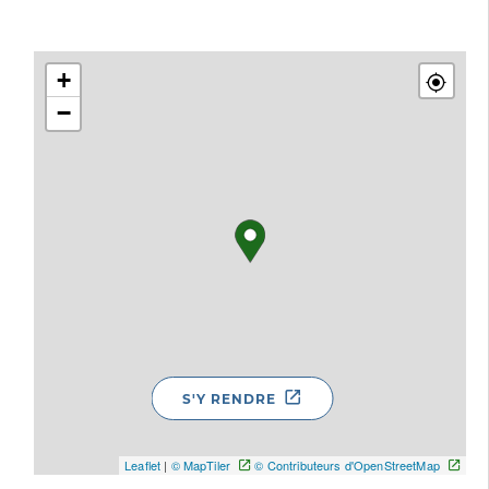
+
−
S'Y RENDRE
Leaflet
|
© MapTiler
© Contributeurs d'OpenStreetMap