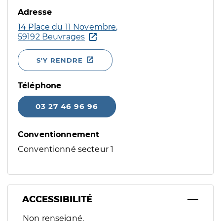
Adresse
14 Place du 11 Novembre,
59192 Beuvrages
S'Y RENDRE
Téléphone
03 27 46 96 96
Conventionnement
Conventionné secteur 1
ACCESSIBILITÉ
Filtres
Non renseigné.
Sélectionnez un ou plusieurs handicaps/besoins spécifiques p