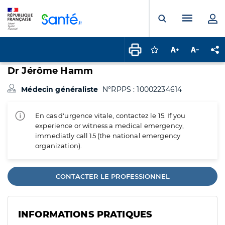
Panneau de gestion des cookies
Menu pr
Ouvrir la rech
Connectez-vous pour
Augmenter la t
Diminuer 
Pa
Dr Jérôme Hamm
Médecin généraliste
N°RPPS : 10002234614
En cas d'urgence vitale, contactez le 15. If you
experience or witness a medical emergency,
immediatly call 15 (the national emergency
organization).
CONTACTER LE PROFESSIONNEL
INFORMATIONS PRATIQUES