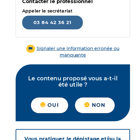
Contacter le professionnel
Appeler le secrétariat
03 84 42 36 21
Signaler une information erronée ou
manquante
Le contenu proposé vous a-t-il
été utile ?
OUI
NON
Vous pratiquez le dépistage et/ou la