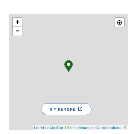
+
−
S'Y RENDRE
Leaflet
|
© MapTiler
© Contributeurs d'OpenStreetMap