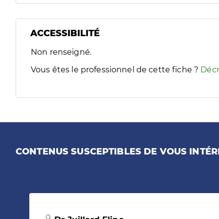
ACCESSIBILITÉ
Filtres
Non renseigné.
Sélectionnez un ou plusieurs handicaps/besoins spécifiques
Vous êtes le professionnel de cette fiche ?
Décr
CONTENUS SUSCEPTIBLES DE VOUS INTÉR