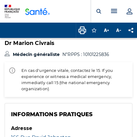
Panneau de gestion des cookies
Menu pr
Ouvrir la rech
Connectez-vous pour
Augmenter la t
Diminuer 
Pa
Dr Marion Civrais
Médecin généraliste
N°RPPS : 10101225836
En cas d'urgence vitale, contactez le 15. If you
experience or witness a medical emergency,
immediatly call 15 (the national emergency
organization).
INFORMATIONS PRATIQUES
Adresse