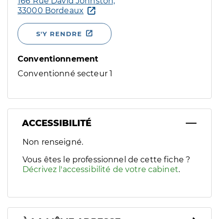
166 Rue David Johnston,
33000 Bordeaux
S'Y RENDRE
Conventionnement
Conventionné secteur 1
ACCESSIBILITÉ
Filtres
Non renseigné.
Sélectionnez un ou plusieurs handicaps/besoins spécifiques p
Vous êtes le professionnel de cette fiche ?
Décrivez l'accessibilité de votre cabinet
.