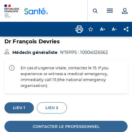
Panneau de gestion des cookies
Menu pr
Ouvrir la rech
Connectez-vous pour
Augmenter la t
Diminuer 
Pa
Dr François Devries
Médecin généraliste
N°RPPS : 10004026562
En cas d'urgence vitale, contactez le 15. If you
experience or witness a medical emergency,
immediatly call 15 (the national emergency
organization).
LIEU 1
LIEU 2
CONTACTER LE PROFESSIONNEL