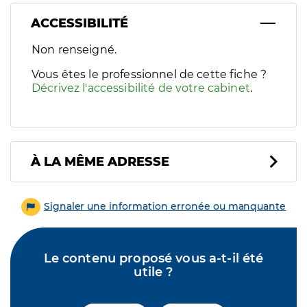
ACCESSIBILITÉ
Filtres
Non renseigné.
Sélectionnez un ou plusieurs handicaps/besoins spécifiques p
Vous êtes le professionnel de cette fiche ?
Décrivez l'accessibilité de votre cabinet
.
À LA MÊME ADRESSE
Signaler une information erronée ou manquante
Le contenu proposé vous a-t-il été
utile ?