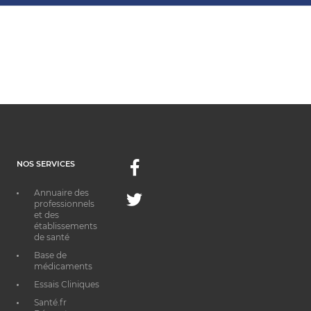
NOS SERVICES
Facebook
Annuaire des
Twitter
professionnels
et des
établissements
de santé
Base de
médicaments
Essais Cliniques
Santé.fr