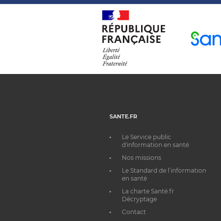
SANTE.FR
Le Service public
d'information en santé
Nos missions
Le Standard de l’information
en santé
La charte Santé.fr
Décryptage
Contact