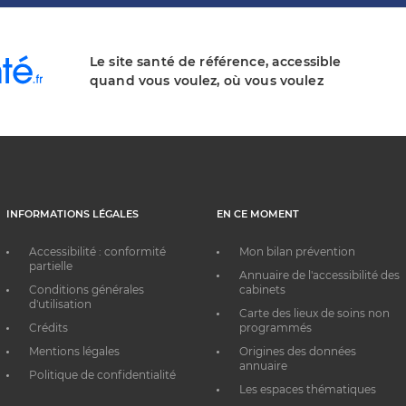
Le site santé de référence, accessible
quand vous voulez, où vous voulez
INFORMATIONS LÉGALES
EN CE MOMENT
Accessibilité : conformité
Mon bilan prévention
partielle
Annuaire de l'accessibilité des
Conditions générales
cabinets
d'utilisation
Carte des lieux de soins non
Crédits
programmés
Mentions légales
Origines des données
annuaire
Politique de confidentialité
Les espaces thématiques