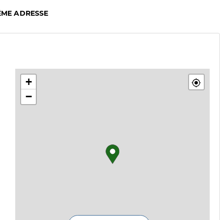
ÊME ADRESSE
+
−