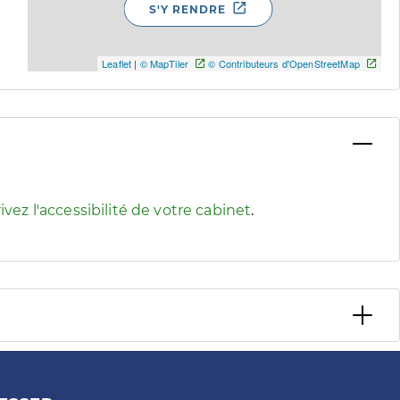
S'Y RENDRE
Leaflet
|
© MapTiler
© Contributeurs d'OpenStreetMap
 pour afficher les informations d'accessibilité associées
ivez l'accessibilité de votre cabinet
.