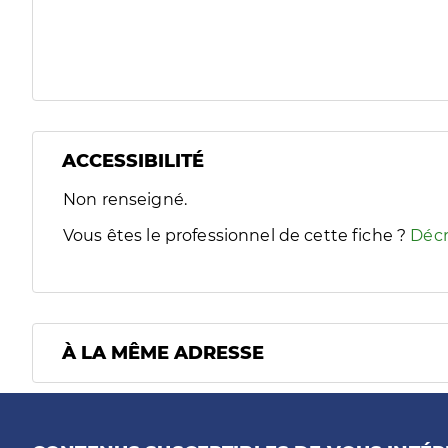
ACCESSIBILITÉ
Filtres
Non renseigné.
Sélectionnez un ou plusieurs handicaps/besoins spécifiques
Vous êtes le professionnel de cette fiche ?
Décr
À LA MÊME ADRESSE