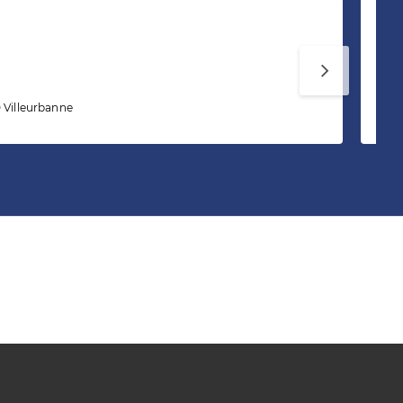
In
 Villeurbanne
18