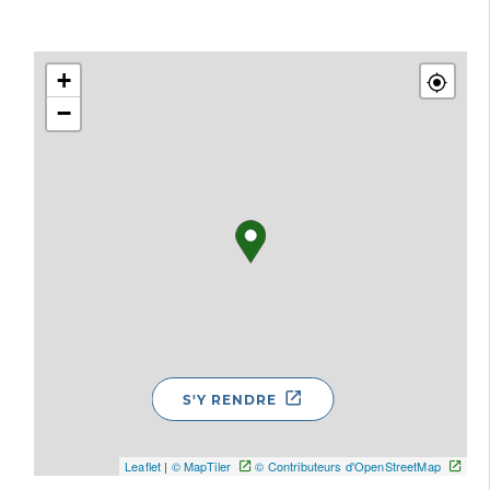
+
−
S'Y RENDRE
Leaflet
|
© MapTiler
© Contributeurs d'OpenStreetMap