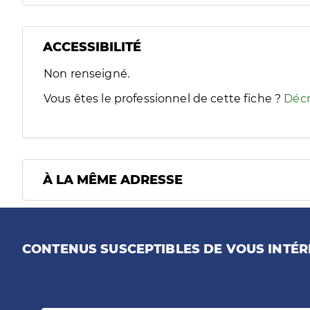
ACCESSIBILITÉ
Filtres
Non renseigné.
Sélectionnez un ou plusieurs handicaps/besoins spécifiques
Vous êtes le professionnel de cette fiche ?
Décr
À LA MÊME ADRESSE
CONTENUS SUSCEPTIBLES DE VOUS INTÉR