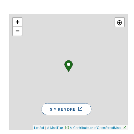
+
−
S'Y RENDRE
Leaflet
|
© MapTiler
© Contributeurs d'OpenStreetMap