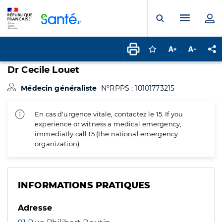
Panneau de gestion des cookies
Menu pr
Ouvrir la rech
Connectez-vous pour
Augmenter la t
Diminuer 
Pa
Dr Cecile Louet
Médecin généraliste
N°RPPS : 10101773215
En cas d'urgence vitale, contactez le 15. If you
experience or witness a medical emergency,
immediatly call 15 (the national emergency
organization).
INFORMATIONS PRATIQUES
Adresse