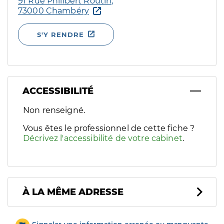
91 Rue Philibert Routin,
73000 Chambéry
S'Y RENDRE
ACCESSIBILITÉ
Filtres
Non renseigné.
Sélectionnez un ou plusieurs handicaps/besoins spécifiques p
Vous êtes le professionnel de cette fiche ?
Décrivez l'accessibilité de votre cabinet
.
À LA MÊME ADRESSE