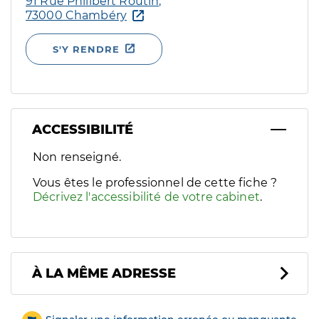
91 Rue Philibert Routin,
73000 Chambéry
S'Y RENDRE
ACCESSIBILITÉ
Filtres
Non renseigné.
Sélectionnez un ou plusieurs handicaps/besoins spécifiques p
Vous êtes le professionnel de cette fiche ?
Décrivez l'accessibilité de votre cabinet
.
À LA MÊME ADRESSE