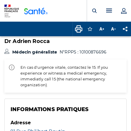
Panneau de gestion des cookies
Menu pr
Ouvrir la rech
Connectez-vous pour
Augmenter la t
Diminuer 
Pa
Dr Adrien Rocca
Médecin généraliste
N°RPPS : 10100876696
En cas d'urgence vitale, contactez le 15. If you
experience or witness a medical emergency,
immediatly call 15 (the national emergency
organization).
INFORMATIONS PRATIQUES
Adresse