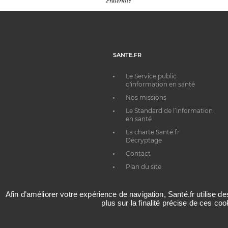
SANTE.FR
Le Service public
d'information en santé
Nos missions
Le Standard de l’information
en santé
La charte Santé.fr
Décryptage
Contact
Plan du site
Afin d’améliorer votre expérience de navigation, Santé.fr utilise d
plus sur la finalité précise de ces co