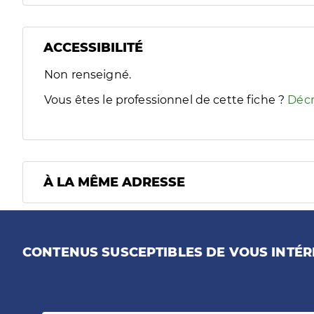
ACCESSIBILITÉ
Filtres
Non renseigné.
Sélectionnez un ou plusieurs handicaps/besoins spécifiques
Vous êtes le professionnel de cette fiche ?
Décr
À LA MÊME ADRESSE
CONTENUS SUSCEPTIBLES DE VOUS INTÉR