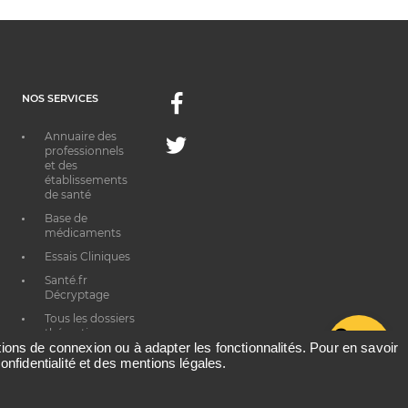
NOS SERVICES
Facebook
Annuaire des
Twitter
professionnels
et des
établissements
de santé
Base de
médicaments
Essais Cliniques
Santé.fr
Décryptage
Tous les dossiers
thématiques
G
ations de connexion ou à adapter les fonctionnalités. Pour en savoir
onfidentialité et des mentions légales.