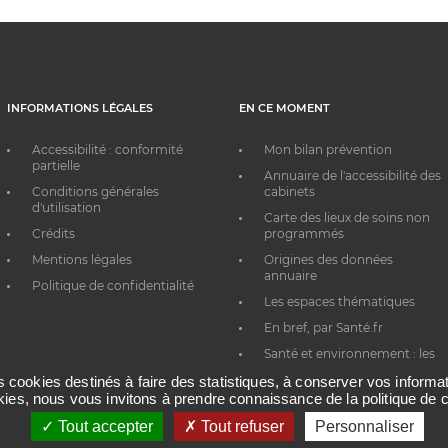
INFORMATIONS LÉGALES
EN CE MOMENT
Accessibilité : conformité
Mon bilan prévention
partielle
Annuaire de l'accessibilité des
Conditions générales
cabinets
d'utilisation
Carte des lieux de soins non
Crédits
programmés
Mentions légales
Origines des données
annuaire
Politique de confidentialité
Les espaces thématiques
En bref, par Santé.fr
Santé et environnement : les
bons réflexes au quotidien
es cookies destinés à faire des statistiques, à conserver vos inform
okies, nous vous invitons à prendre connaissance de la politique de c
Tout accepter
Tout refuser
Personnaliser