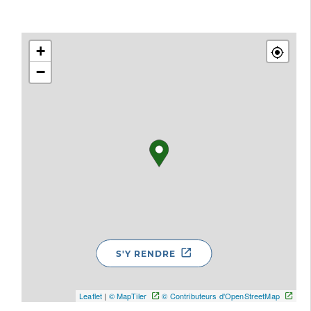
+
−
S'Y RENDRE
Leaflet
|
© MapTiler
© Contributeurs d'OpenStreetMap