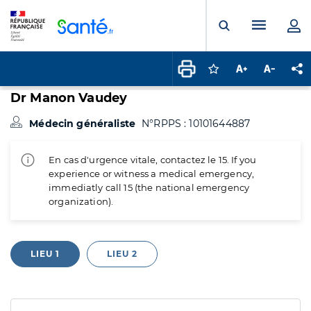
Panneau de gestion des cookies
Menu pr
Ouvrir la rech
Connectez-vous pour
Augmenter la t
Diminuer 
Pa
Dr Manon Vaudey
Médecin généraliste
N°RPPS : 10101644887
En cas d'urgence vitale, contactez le 15. If you
experience or witness a medical emergency,
immediatly call 15 (the national emergency
organization).
LIEU 1
LIEU 2