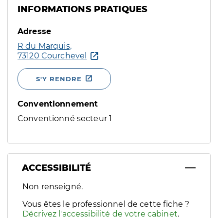
INFORMATIONS PRATIQUES
Adresse
R du Marquis,
73120 Courchevel
S'Y RENDRE
Conventionnement
Conventionné secteur 1
ACCESSIBILITÉ
Filtres
Non renseigné.
Sélectionnez un ou plusieurs handicaps/besoins spécifiques p
Vous êtes le professionnel de cette fiche ?
Décrivez l'accessibilité de votre cabinet
.