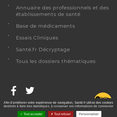
Annuaire des professionnels et des
établissements de santé
Base de médicaments
Essais Cliniques
Santé.fr Décryptage
Tous les dossiers thématiques
Facebook
Twitter
G
Afin d’améliorer votre expérience de navigation, Santé.fr utilise des cookies
destinés à faire des statistiques, à conserver vos informations de connexion
ou à adapter les fonctionnalités. Pour en savoir plus sur la finalité précise de
ces cookies, nous vous invitons à prendre connaissance de la politique de
Tout accepter
Tout refuser
Personnaliser