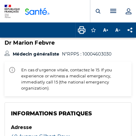
Panneau de gestion des cookies
Menu pr
Ouvrir la rech
Connectez-vous pour
Augmenter la t
Diminuer 
Pa
Dr Marion Febvre
Médecin généraliste
N°RPPS : 10004603030
En cas d'urgence vitale, contactez le 15. If you
experience or witness a medical emergency,
immediatly call 15 (the national emergency
organization).
INFORMATIONS PRATIQUES
Adresse