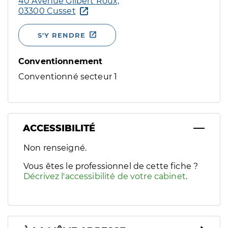
40 Avenue Gilbert Roux,
03300 Cusset
S'Y RENDRE
Conventionnement
Conventionné secteur 1
ACCESSIBILITÉ
Filtres
Non renseigné.
Sélectionnez un ou plusieurs handicaps/besoins spécifiques p
Vous êtes le professionnel de cette fiche ?
Décrivez l'accessibilité de votre cabinet
.