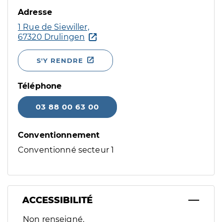
Adresse
1 Rue de Siewiller,
67320 Drulingen
S'Y RENDRE
Téléphone
03 88 00 63 00
Conventionnement
Conventionné secteur 1
ACCESSIBILITÉ
Filtres
Non renseigné.
Sélectionnez un ou plusieurs handicaps/besoins spécifiques p