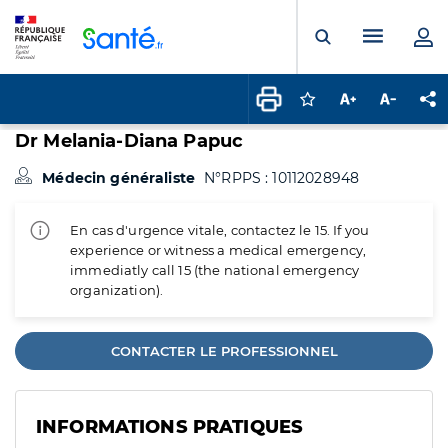
Panneau de gestion des cookies
Menu pr
Ouvrir la rech
Connectez-vous pour
Augmenter la t
Diminuer 
Pa
Dr Melania-Diana Papuc
Médecin généraliste
N°RPPS : 10112028948
En cas d'urgence vitale, contactez le 15. If you
experience or witness a medical emergency,
immediatly call 15 (the national emergency
organization).
CONTACTER LE PROFESSIONNEL
INFORMATIONS PRATIQUES