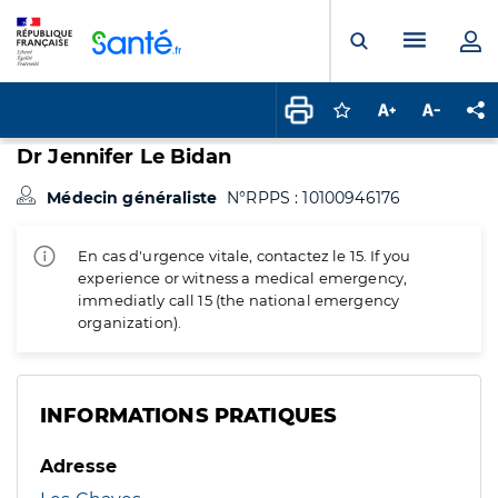
Panneau de gestion des cookies
Menu pr
Ouvrir la rech
Connectez-vous pour
Augmenter la t
Diminuer 
Pa
Dr Jennifer Le Bidan
Médecin généraliste
N°RPPS : 10100946176
En cas d'urgence vitale, contactez le 15. If you
experience or witness a medical emergency,
immediatly call 15 (the national emergency
organization).
INFORMATIONS PRATIQUES
Adresse