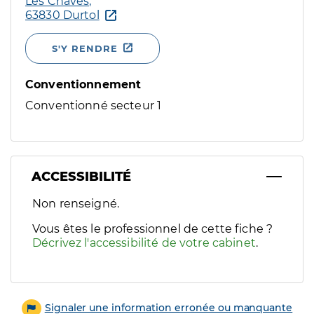
Les Chaves,
63830 Durtol
S'Y RENDRE
Conventionnement
Conventionné secteur 1
ACCESSIBILITÉ
Filtres
Non renseigné.
Sélectionnez un ou plusieurs handicaps/besoins spécifiques p
Vous êtes le professionnel de cette fiche ?
Décrivez l'accessibilité de votre cabinet
.
Signaler une information erronée ou manquante