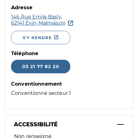
Adresse
146 Rue Emile Basly,
62141 Évin-Malmaison
S'Y RENDRE
Téléphone
03 21 77 82 20
Conventionnement
Conventionné secteur 1
ACCESSIBILITÉ
Filtres
Non renseigné.
Sélectionnez un ou plusieurs handicaps/besoins spécifiques p