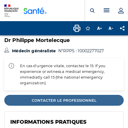
Panneau de gestion des cookies
Menu pr
Ouvrir la rech
Connectez-vous pour
Augmenter la t
Diminuer 
Pa
Dr Philippe Mortelecque
Médecin généraliste
N°RPPS : 10002277027
En cas d'urgence vitale, contactez le 15. If you
experience or witness a medical emergency,
immediatly call 15 (the national emergency
organization).
CONTACTER LE PROFESSIONNEL
INFORMATIONS PRATIQUES