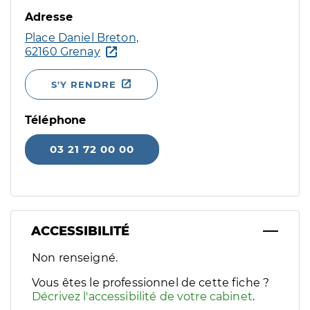
Adresse
Place Daniel Breton,
62160 Grenay
S'Y RENDRE
Téléphone
03 21 72 00 00
ACCESSIBILITÉ
Filtres
Non renseigné.
Sélectionnez un ou plusieurs handicaps/besoins spécifiques p
Vous êtes le professionnel de cette fiche ?
Décrivez l'accessibilité de votre cabinet
.