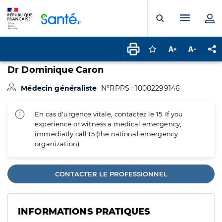
Panneau de gestion des cookies
Menu pr
Ouvrir la rech
Connectez-vous pour
Augmenter la t
Diminuer 
Pa
Dr Dominique Caron
Médecin généraliste
N°RPPS : 10002299146
En cas d'urgence vitale, contactez le 15. If you
experience or witness a medical emergency,
immediatly call 15 (the national emergency
organization).
CONTACTER LE PROFESSIONNEL
INFORMATIONS PRATIQUES