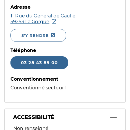
Adresse
11 Rue du General de Gaulle,
59253 La Gorgue
S'Y RENDRE
Téléphone
03 28 43 89 00
Conventionnement
Conventionné secteur 1
ACCESSIBILITÉ
Filtres
Non renseigné.
Sélectionnez un ou plusieurs handicaps/besoins spécifiques p