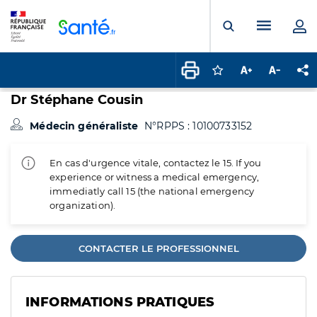
Panneau de gestion des cookies
Menu pr
Ouvrir la rech
Connectez-vous pour
Augmenter la t
Diminuer 
Pa
Dr Stéphane Cousin
Médecin généraliste
N°RPPS : 10100733152
En cas d'urgence vitale, contactez le 15. If you
experience or witness a medical emergency,
immediatly call 15 (the national emergency
organization).
CONTACTER LE PROFESSIONNEL
INFORMATIONS PRATIQUES