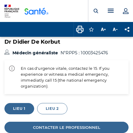
Panneau de gestion des cookies
Menu pr
Ouvrir la rech
Connectez-vous pour
Augmenter la t
Diminuer 
Pa
Dr Didier De Korbut
Médecin généraliste
N°RPPS : 10003425476
En cas d'urgence vitale, contactez le 15. If you
experience or witness a medical emergency,
immediatly call 15 (the national emergency
organization).
LIEU 1
LIEU 2
CONTACTER LE PROFESSIONNEL