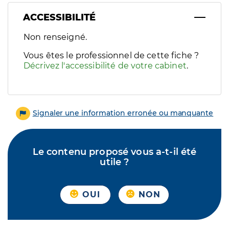
ACCESSIBILITÉ
Filtres
Non renseigné.
Sélectionnez un ou plusieurs handicaps/besoins spécifiques p
Vous êtes le professionnel de cette fiche ?
Décrivez l'accessibilité de votre cabinet
.
Signaler une information erronée ou manquante
Le contenu proposé vous a-t-il été
utile ?
OUI
NON