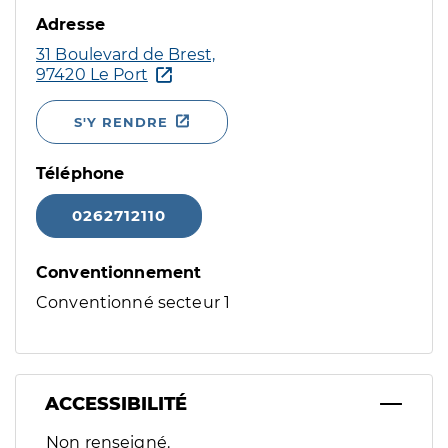
Adresse
31 Boulevard de Brest,
97420 Le Port
S'Y RENDRE
Téléphone
0262712110
Conventionnement
Conventionné secteur 1
ACCESSIBILITÉ
Filtres
Non renseigné.
Sélectionnez un ou plusieurs handicaps/besoins spécifiques p