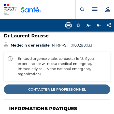
Panneau de gestion des cookies
Menu pr
Ouvrir la rech
Connectez-vous pour
Augmenter la t
Diminuer 
Pa
Dr Laurent Rousse
Médecin généraliste
N°RPPS : 10100288033
En cas d'urgence vitale, contactez le 15. If you
experience or witness a medical emergency,
immediatly call 15 (the national emergency
organization).
CONTACTER LE PROFESSIONNEL
INFORMATIONS PRATIQUES