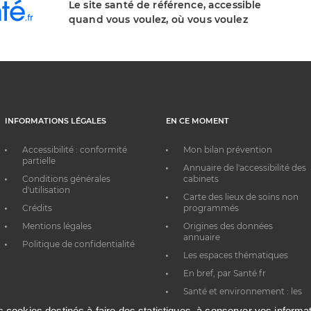
Le site santé de référence, accessible
quand vous voulez, où vous voulez
INFORMATIONS LÉGALES
EN CE MOMENT
Accessibilité : conformité
Mon bilan prévention
partielle
Annuaire de l'accessibilité des
Conditions générales
cabinets
d'utilisation
Carte des lieux de soins non
Crédits
programmés
Mentions légales
Origines des données
annuaire
Politique de confidentialité
Les espaces thématiques
En bref, par Santé.fr
Santé et environnement : les
bons réflexes au quotidien
es cookies destinés à faire des statistiques, à conserver vos inform