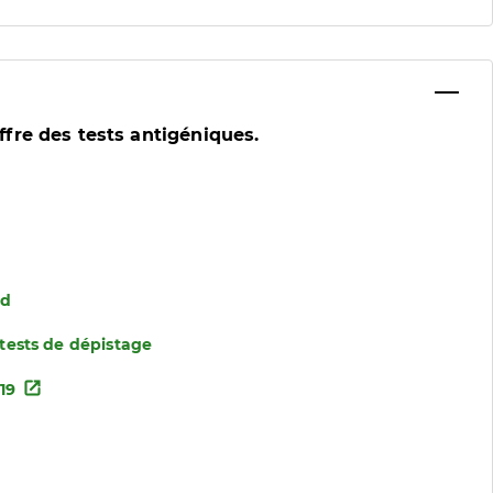
ffre des tests antigéniques.
id
 tests de dépistage
19