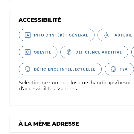
ACCESSIBILITÉ
Filtres
Sélectionnez un ou plusieurs handicaps/besoins spécifiques
INFO D'INTÉRÊT GÉNÉRAL
FAUTEUIL
OBÉSITÉ
DÉFICIENCE AUDITIVE
DÉFICIENCE INTELLECTUELLE
TSA
Sélectionnez un ou plusieurs handicaps/besoins
d'accessibilité associées
À LA MÊME ADRESSE