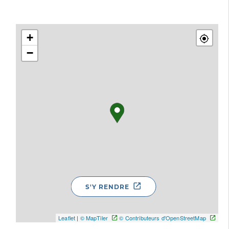
+
−
S'Y RENDRE
Leaflet
|
© MapTiler
© Contributeurs d'OpenStreetMap