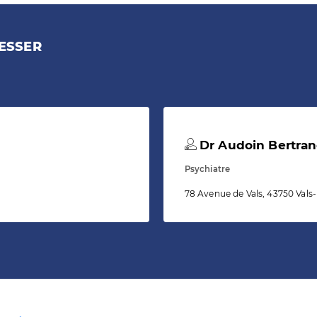
ESSER
Dr Audoin Bertra
Psychiatre
78 Avenue de Vals, 43750 Vals