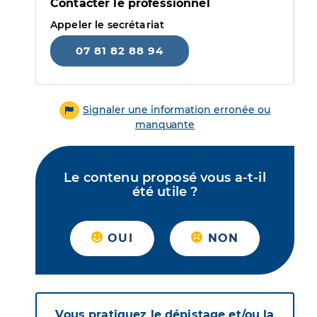
Contacter le professionnel
Appeler le secrétariat
07 81 82 88 94
Signaler une information erronée ou
manquante
Le contenu proposé vous a-t-il
été utile ?
OUI
NON
Vous pratiquez le dépistage et/ou la