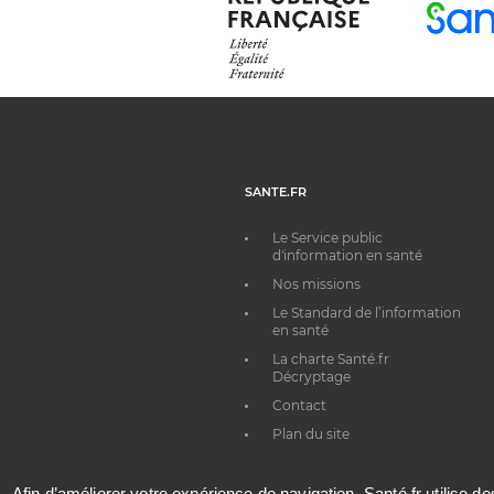
SANTE.FR
Le Service public
d'information en santé
Nos missions
Le Standard de l’information
en santé
La charte Santé.fr
Décryptage
Contact
Plan du site
Afin d’améliorer votre expérience de navigation, Santé.fr utilise d