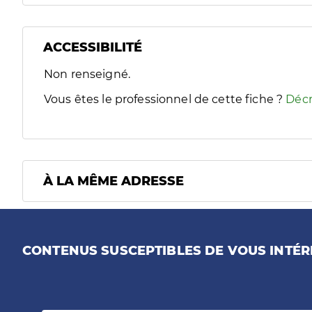
ACCESSIBILITÉ
Filtres
Non renseigné.
Sélectionnez un ou plusieurs handicaps/besoins spécifiques
Vous êtes le professionnel de cette fiche ?
Décr
À LA MÊME ADRESSE
CONTENUS SUSCEPTIBLES DE VOUS INTÉR