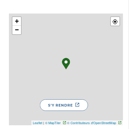
+
−
S'Y RENDRE
Leaflet
|
© MapTiler
© Contributeurs d'OpenStreetMap