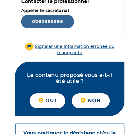
Contacter le professionnel
Appeler le secrétariat
0262595595
Signaler une information erronée ou
manquante
Le contenu proposé vous a-t-il
été utile ?
OUI
NON
Vous pratiquez le dépistage et/ou la