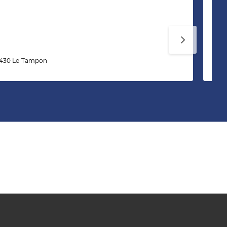
Mé
7430 Le Tampon
10