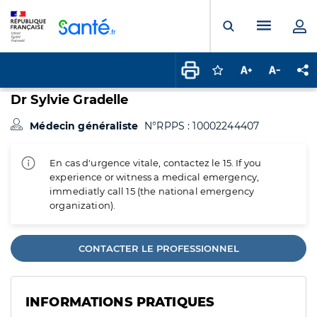
Panneau de gestion des cookies
Menu pr
Ouvrir la rech
Connectez-vous pour
Augmenter la t
Diminuer 
Pa
Dr Sylvie Gradelle
Médecin généraliste
N°RPPS : 10002244407
En cas d'urgence vitale, contactez le 15. If you
experience or witness a medical emergency,
immediatly call 15 (the national emergency
organization).
CONTACTER LE PROFESSIONNEL
INFORMATIONS PRATIQUES