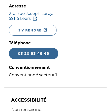
Adresse
21b Rue Joseph Leroy,
59115 Leers
S'Y RENDRE
Téléphone
03 20 83 48 48
Conventionnement
Conventionné secteur 1
ACCESSIBILITÉ
Filtres
Non renseigné.
Sélectionnez un ou plusieurs handicaps/besoins spécifiques p